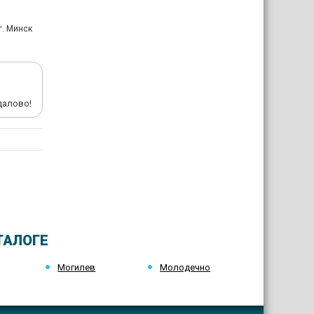
г. Минск
далово!
ТАЛОГЕ
Могилев
Молодечно