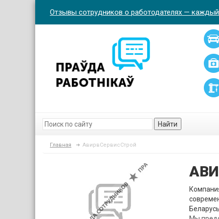
Отзывы сотрудников о работодателях — каждый
Найти
Главная
АвирвСервисСтрой
АВИ
Компани
современ
Беларусь
Мы пред