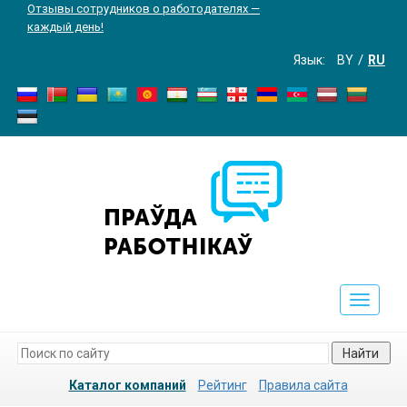
Отзывы сотрудников о работодателях —
каждый день!
Язык:
BY
RU
Toggle
navigati
Найти
Каталог компаний
Рейтинг
Правила сайта