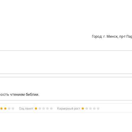
Город: г. Минск, пр-т П
ость чтением библии.
Соц.пакет:
Карьерный рост: