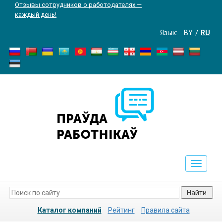
Отзывы сотрудников о работодателях —
каждый день!
Язык:
BY
RU
Toggle
navigati
Найти
Каталог компаний
Рейтинг
Правила сайта