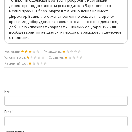
только ты сделаешь все, тебя пробросят. Настоящий
директор - подставное лицо находится в Барановичах к
медцентрам Bullfinch, Марта и.т.д. отношения не имеет.
Директор Вадим и его жена постоянно вешают на врачей
кражи мед оборудования, всем ясно для чего это делается,
дабы не выплачивать зарплаты. Никаких соц.гарантий или
вообще гарантий не дается, к персоналу хамское лицемерное
отношение.
Коллектив:
Руководство:
Условия труда:
Соц.пакет:
Карьерный рост:
Имя
Email