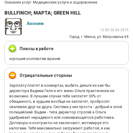
Оказание услуг: Медицинские услуги и оздоровление
BULLFINCH; МАРТА; GREEN HILL
Аноним
12:00 26.06.2015
Город: г. Минск, ул. Матусевича 69
Плюсы в работе
хороший коллектив врачей
Отрицательные стороны
Зарплату платят в конвертах, выбить деньги из как-бы
директора Вадима Гиля и его жены Ольги практически не
возможно. В лучшем случае тебе заплатят 30% от
обещанного, в худшем вообще не заплатят, пробросят
сваливая друг на друга. Система у них проста - добрый и злой
полицейский. Вадим - типа директор строгий а Ольга
удабривает нерадивого или сомневающегося работника.
Договоры и контракты не заключают, мотивируя это
налогами. Тебя максимально загружают работой, и как