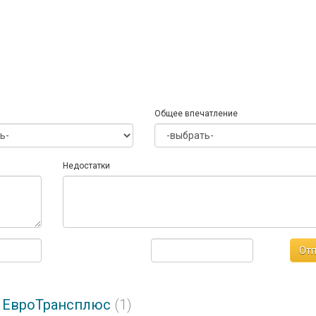
Общее впечатление
Недостатки
Отп
е ЕвроТрансплюс
(1)