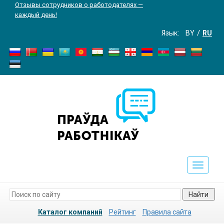
Отзывы сотрудников о работодателях —
каждый день!
Язык:
BY
RU
Toggle
navigati
Найти
Каталог компаний
Рейтинг
Правила сайта