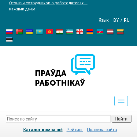
Отзывы сотрудников о работодателях —
каждый день!
Язык:
BY
RU
Toggle
navigati
Найти
Каталог компаний
Рейтинг
Правила сайта