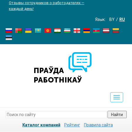
Отзывы сотрудников о работодателях —
каждый день!
Язык:
BY
RU
Toggle
navigati
Найти
Каталог компаний
Рейтинг
Правила сайта