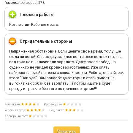
Гомельское шоссе, 57В
Плюсы в работе
Коллектив. Рабочее место.
Отрицательные стороны
Напряженная обстановка. Если цените свое время, то лучше
сюда ни ногой. С завода уволился почти весь коллектив, т.к.
пол года не выплачивали зарплату. Даже после победы в
суде никто не увидел кровнозаработанных. Уже опять
набирают людей по всем специальностям. Ребята, опасайтесь
этого "Завода". Вам понаобещают горы и стабильность,а
выгонят как собак без зарплаты, а потом ищите в суде
правду и тратьте без того потраченное время!!!
Коллектив:
Руководство:
Условия труда:
Соц.пакет:
Карьерный рост:
Ответить