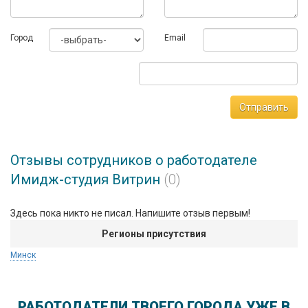
Офис N2 ул. Ф. Скорины 8-227, 10 этаж, бизнес-центр
Империал
Город
Email
Наименование юр. лица: частное предприятие `Имидж-
студия`Витрин`, УНН 191162545
Отправить
Отзывы сотрудников о работодателе
Имидж-студия Витрин
(0)
Здесь пока никто не писал. Напишите отзыв первым!
Регионы присутствия
Минск
РАБОТОДАТЕЛИ ТВОЕГО ГОРОДА УЖЕ В