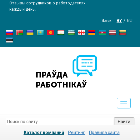
Отзывы сотрудников о работодателях —
каждый день!
Язык:
BY
RU
Toggle
navigati
Найти
Каталог компаний
Рейтинг
Правила сайта