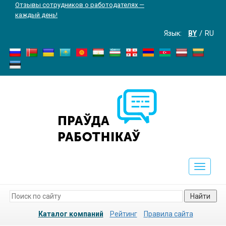
Отзывы сотрудников о работодателях —
каждый день!
Язык:
BY
RU
Toggle
navigati
Найти
Каталог компаний
Рейтинг
Правила сайта