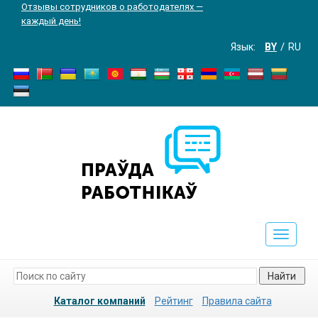
Отзывы сотрудников о работодателях —
каждый день!
Язык:
BY
RU
Toggle
navigati
Найти
Каталог компаний
Рейтинг
Правила сайта