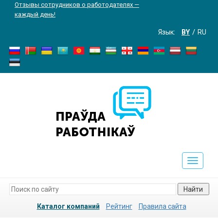
Отзывы сотрудников о работодателях —
каждый день!
Язык:
BY
RU
Toggle
navigati
Найти
Каталог компаний
Рейтинг
Правила сайта