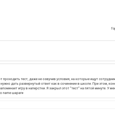
Го
т проходить тест, даже не озвучив условия, на которые ищут сотрудник
 нужно дать развернутый ответ как в сочинение в школе. При этом, кон
поминает игру в наперстки. Я закрыл этот "тест" на пятой минуте. У ме
no name шараги