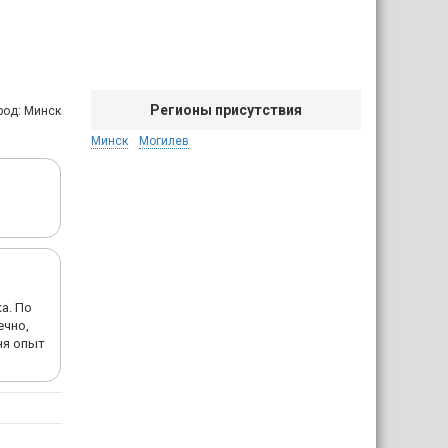
Регионы присутствия
род: Минск
Минск
Могилев
а. По
ечно,
ня опыт