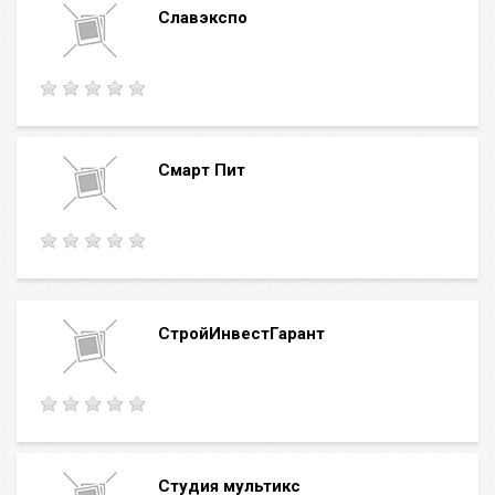
Cлавэкспо
Cмарт Пит
CтройИнвестГарант
Cтудия мультикс