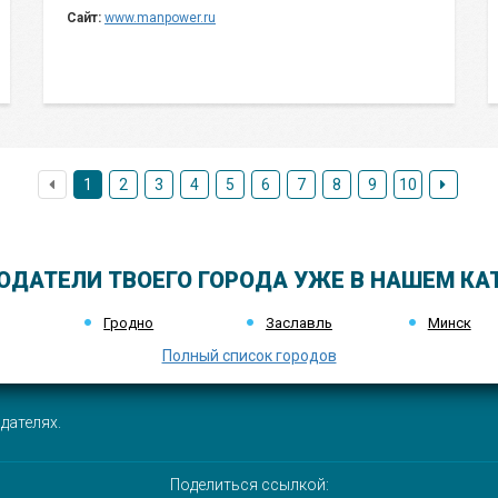
Сайт:
www.manpower.ru
1
2
3
4
5
6
7
8
9
10
ОДАТЕЛИ ТВОЕГО ГОРОДА УЖЕ В НАШЕМ КА
Гродно
Заславль
Минск
Полный список городов
дателях.
Поделиться ссылкой: