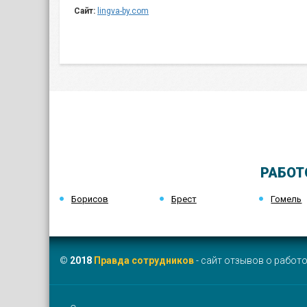
Сайт:
lingva-by.com
РАБОТ
Борисов
Брест
Гомель
©
2018
Правда сотрудников
- сайт отзывов о работо