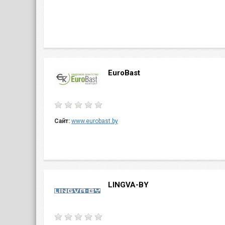
EuroBast
Сайт:
www.eurobast.by
LINGVA-BY