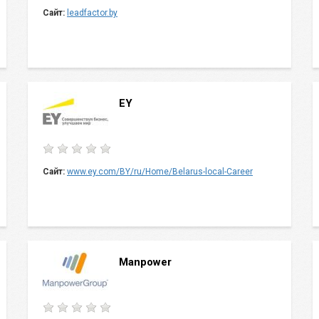
Сайт:
leadfactor.by
EY
Сайт:
www.ey.com/BY/ru/Home/Belarus-local-Career
Manpower