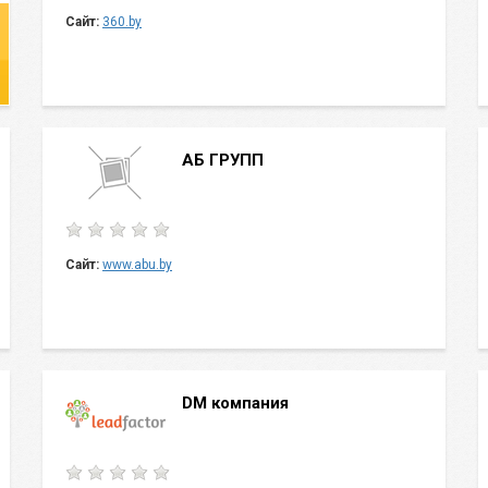
Сайт:
360.by
AБ ГРУПП
Сайт:
www.abu.by
DM компания