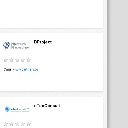
BProject
Сайт:
www.partnery.by
eTecConsult