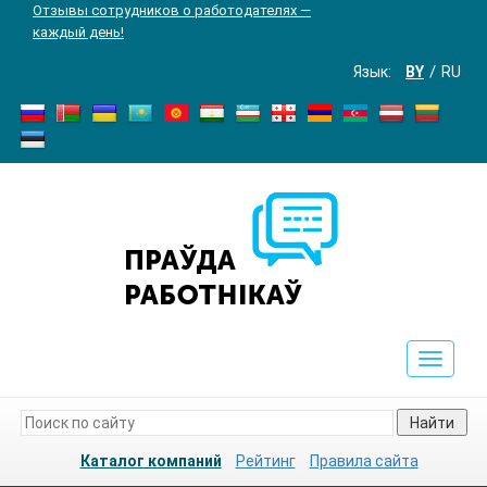
Отзывы сотрудников о работодателях —
каждый день!
Язык:
BY
RU
Toggle
navigat
Найти
Каталог компаний
Рейтинг
Правила сайта