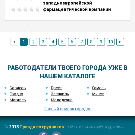
западноевропейской
фармацевтической компании
1
2
3
4
5
6
7
8
9
10
РАБОТОДАТЕЛИ ТВОЕГО ГОРОДА УЖЕ В
НАШЕМ КАТАЛОГЕ
Борисов
Брест
Гомель
Гродно
Заславль
Минск
Могилев
Молодечно
Полный список городов
©
2018
Правда сотрудников
- сайт отзывов о работодателях.