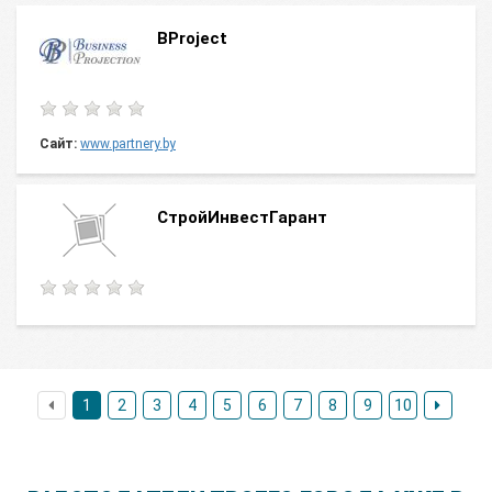
BProject
Сайт:
www.partnery.by
CтройИнвестГарант
1
2
3
4
5
6
7
8
9
10