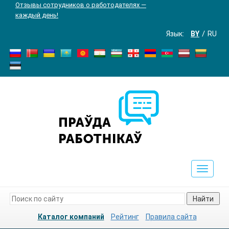
Отзывы сотрудников о работодателях —
каждый день!
Язык:
BY
RU
Toggle
navigat
Найти
Каталог компаний
Рейтинг
Правила сайта